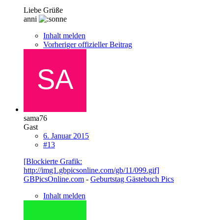
Liebe Grüße
anni
Inhalt melden
Vorheriger offizieller Beitrag
sama76
Gast
6. Januar 2015
#13
[Blockierte Grafik:
http://img1.gbpicsonline.com/gb/11/099.gif]
GBPicsOnline.com
-
Geburtstag Gästebuch Pics
Inhalt melden