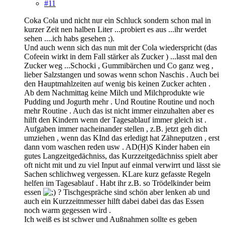
#11
Coka Cola und nicht nur ein Schluck sondern schon mal in
kurzer Zeit nen halben Liter ...probiert es aus ...ihr werdet
sehen ....ich habs gesehen ;).
Und auch wenn sich das nun mit der Cola wiederspricht (das
Cofeein wirkt in dem Fall stärker als Zucker ) ...lasst mal den
Zucker weg ...Schocki , Gummibärchen und Co ganz weg ,
lieber Salzstangen und sowas wenn schon Naschis . Auch bei
den Hauptmahlzeiten auf wenig bis keinen Zucker achten .
Ab dem Nachmittag keine Milch und Milchprodukte wie
Pudding und Jogurth mehr . Und Routine Routine und noch
mehr Routine . Auch das ist nicht immer einzuhalten aber es
hilft den Kindern wenn der Tagesablauf immer gleich ist .
Aufgaben immer nacheinander stellen , z.B. jetzt geh dich
umziehen , wenn das KInd das erledigt hat Zähneputzen , erst
dann vom waschen reden usw . AD(H)S Kinder haben ein
gutes Langzeitgedächniss, das Kurzzeitgedächniss spielt aber
oft nicht mit und zu viel Input auf einmal verwirrt und lässt sie
Sachen schlichweg vergessen. KLare kurz gefasste Regeln
helfen im Tagesablauf . Habt ihr z.B. so Trödelkinder beim
essen
? Tischgespräche sind schön aber lenken ab und
auch ein Kurzzeitnmesser hilft dabei dabei das das Essen
noch warm gegessen wird .
Ich weiß es ist schwer und Außnahmen sollte es geben