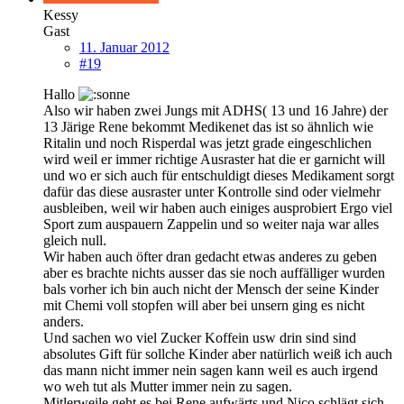
Kessy
Gast
11. Januar 2012
#19
Hallo
Also wir haben zwei Jungs mit ADHS( 13 und 16 Jahre) der
13 Järige Rene bekommt Medikenet das ist so ähnlich wie
Ritalin und noch Risperdal was jetzt grade eingeschlichen
wird weil er immer richtige Ausraster hat die er garnicht will
und wo er sich auch für entschuldigt dieses Medikament sorgt
dafür das diese ausraster unter Kontrolle sind oder vielmehr
ausbleiben, weil wir haben auch einiges ausprobiert Ergo viel
Sport zum auspauern Zappelin und so weiter naja war alles
gleich null.
Wir haben auch öfter dran gedacht etwas anderes zu geben
aber es brachte nichts ausser das sie noch auffälliger wurden
bals vorher ich bin auch nicht der Mensch der seine Kinder
mit Chemi voll stopfen will aber bei unsern ging es nicht
anders.
Und sachen wo viel Zucker Koffein usw drin sind sind
absolutes Gift für sollche Kinder aber natürlich weiß ich auch
das mann nicht immer nein sagen kann weil es auch irgend
wo weh tut als Mutter immer nein zu sagen.
Mitlerweile geht es bei Rene aufwärts und Nico schlägt sich