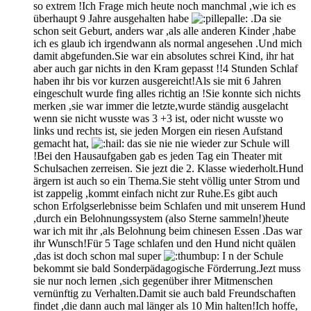
so extrem !Ich Frage mich heute noch manchmal ,wie ich es
überhaupt 9 Jahre ausgehalten habe
.Da sie
schon seit Geburt, anders war ,als alle anderen Kinder ,habe
ich es glaub ich irgendwann als normal angesehen .Und mich
damit abgefunden.Sie war ein absolutes schrei Kind, ihr hat
aber auch gar nichts in den Kram gepasst !!4 Stunden Schlaf
haben ihr bis vor kurzen ausgereicht!Als sie mit 6 Jahren
eingeschult wurde fing alles richtig an !Sie konnte sich nichts
merken ,sie war immer die letzte,wurde ständig ausgelacht
wenn sie nicht wusste was 3 +3 ist, oder nicht wusste wo
links und rechts ist, sie jeden Morgen ein riesen Aufstand
gemacht hat,
das sie nie nie wieder zur Schule will
!Bei den Hausaufgaben gab es jeden Tag ein Theater mit
Schulsachen zerreisen. Sie jezt die 2. Klasse wiederholt.Hund
ärgern ist auch so ein Thema.Sie steht völlig unter Strom und
ist zappelig ,kommt einfach nicht zur Ruhe.Es gibt auch
schon Erfolgserlebnisse beim Schlafen und mit unserem Hund
,durch ein Belohnungssystem (also Sterne sammeln!)heute
war ich mit ihr ,als Belohnung beim chinesen Essen .Das war
ihr Wunsch!Für 5 Tage schlafen und den Hund nicht quälen
,das ist doch schon mal super
I n der Schule
bekommt sie bald Sonderpädagogische Förderrung.Jezt muss
sie nur noch lernen ,sich gegenüber ihrer Mitmenschen
vernünftig zu Verhalten.Damit sie auch bald Freundschaften
findet ,die dann auch mal länger als 10 Min halten!Ich hoffe,