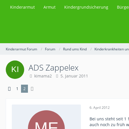
Kinderarmut
Armut
Kindergrundsicherung
Bürge
Kinderarmut Forum
Forum
Rund ums Kind
Kinderkrankheiten u
ADS Zappelex
kimama2
5. Januar 2011
1
2
6. April 2012
Bei uns steht seit 1
auch noch zu früh w