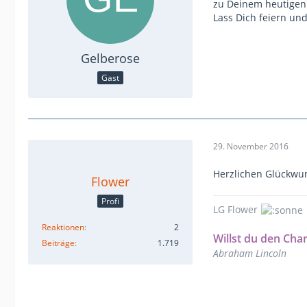
zu Deinem heutigen 
Lass Dich feiern un
Gelberose
Gast
29. November 2016
Herzlichen Glückwu
Flower
Profi
LG Flower
Reaktionen
2
Willst du den Cha
Beiträge
1.719
Abraham Lincoln