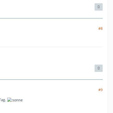
#8
#9
 Tag.