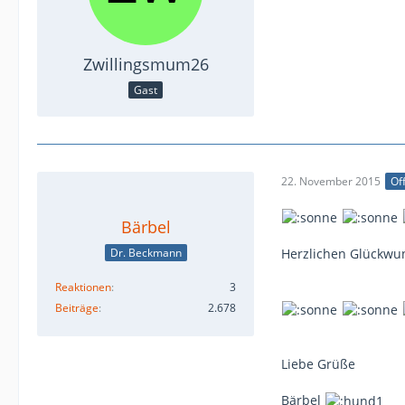
Zwillingsmum26
Gast
22. November 2015
Off
Bärbel
Dr. Beckmann
Herzlichen Glückwun
Reaktionen
3
Beiträge
2.678
Liebe Grüße
Bärbel