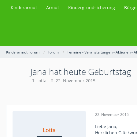
Kinderarmut
Armut
Kindergrundsicherung
Bürge
Kinderarmut Forum
Forum
Termine - Veranstaltungen - Aktionen - A
Jana hat heute Geburtstag
Lotta
22. November 2015
22. November 2015
Liebe Jana,
Lotta
Herzlichen Glückwun