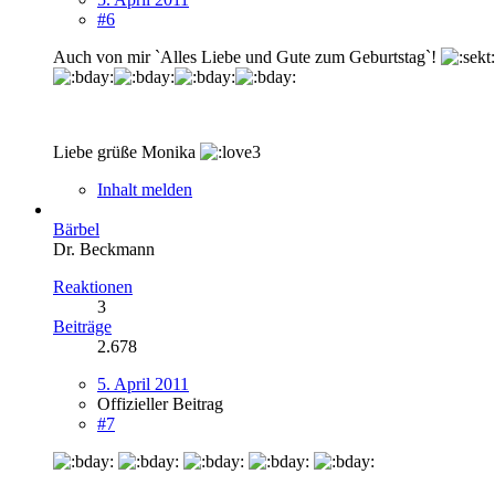
#6
Auch von mir `Alles Liebe und Gute zum Geburtstag`!
Liebe grüße Monika
Inhalt melden
Bärbel
Dr. Beckmann
Reaktionen
3
Beiträge
2.678
5. April 2011
Offizieller Beitrag
#7