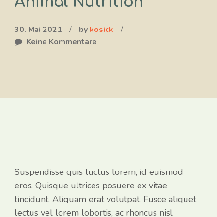
Animal Nutrition
30. Mai 2021
/
by
kosick
/
Keine Kommentare
Suspendisse quis luctus lorem, id euismod
eros. Quisque ultrices posuere ex vitae
tincidunt. Aliquam erat volutpat. Fusce aliquet
lectus vel lorem lobortis, ac rhoncus nisl