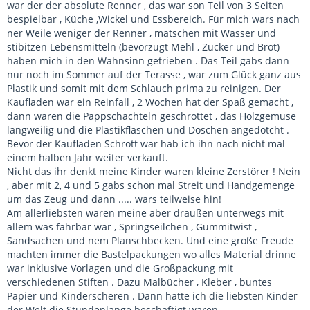
war der der absolute Renner , das war son Teil von 3 Seiten
bespielbar , Küche ,Wickel und Essbereich. Für mich wars nach
ner Weile weniger der Renner , matschen mit Wasser und
stibitzen Lebensmitteln (bevorzugt Mehl , Zucker und Brot)
haben mich in den Wahnsinn getrieben . Das Teil gabs dann
nur noch im Sommer auf der Terasse , war zum Glück ganz aus
Plastik und somit mit dem Schlauch prima zu reinigen. Der
Kaufladen war ein Reinfall , 2 Wochen hat der Spaß gemacht ,
dann waren die Pappschachteln geschrottet , das Holzgemüse
langweilig und die Plastikfläschen und Döschen angedötcht .
Bevor der Kaufladen Schrott war hab ich ihn nach nicht mal
einem halben Jahr weiter verkauft.
Nicht das ihr denkt meine Kinder waren kleine Zerstörer ! Nein
, aber mit 2, 4 und 5 gabs schon mal Streit und Handgemenge
um das Zeug und dann ..... wars teilweise hin!
Am allerliebsten waren meine aber draußen unterwegs mit
allem was fahrbar war , Springseilchen , Gummitwist ,
Sandsachen und nem Planschbecken. Und eine große Freude
machten immer die Bastelpackungen wo alles Material drinne
war inklusive Vorlagen und die Großpackung mit
verschiedenen Stiften . Dazu Malbücher , Kleber , buntes
Papier und Kinderscheren . Dann hatte ich die liebsten Kinder
der Welt die Stundenlange beschäftigt waren .