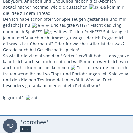
BabyBorn, Annabell und ChouChou hießen die! (Aber ich
goggel nacher nochmal wie die ausssehen
)Da kam mir
die idee zu dem Thread!
Den ich habe schon öfter vor Spielzeugen gestanden und mir
gedacht ja nu
und taugste was??? Macht das Ding
dann auch Spaß????
Hält es für den Preiß???? Spielzeug ist
ja nun meißt auch nicht immer günstig! Oder ich fragte mich
oft was ist es überhaupt? Oder für welches Alter ist das was?
Gerade auch bei Gesellschaftsspielen!
So wie ihr letztemal von den "Karten" erzählt habt.....das ganze
kannte ich auch so noch nicht und weiß nun da werde ich wohl
auch nicht drum herum kommen
......ich würde mich echt
freuen wenn ihr mal so Tipps und Ehrfahrungen mit Spielzeug
und den Kleinen Testkandidaten erzählt! Was bei Euch
besonders gut ankam oder echt ein Reinfall war!
lg grincat1
*dorothee*
Gast