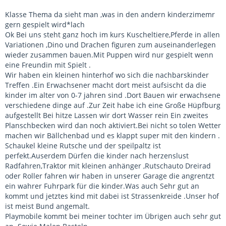
Klasse Thema da sieht man ,was in den andern kinderzimemr
gern gespielt wird*lach
Ok Bei uns steht ganz hoch im kurs Kuscheltiere,Pferde in allen
Variationen ,Dino und Drachen figuren zum auseinanderlegen
wieder zusammen bauen.Mit Puppen wird nur gespielt wenn
eine Freundin mit Spielt .
Wir haben ein kleinen hinterhof wo sich die nachbarskinder
Treffen .Ein Erwachsener macht dort meist aufsischt da die
kinder im alter von 0-7 jahren sind .Dort Bauen wir erwachsene
verschiedene dinge auf .Zur Zeit habe ich eine Große Hüpfburg
aufgestellt Bei hitze Lassen wir dort Wasser rein Ein zweites
Planschbecken wird dan noch aktiviert.Bei nicht so tolen Wetter
machen wir Bällchenbad und es klappt super mit den kindern .
Schaukel kleine Rutsche und der speilpaltz ist
perfekt.Auserdem Dürfen die kinder nach herzenslust
Radfahren,Traktor mit kleinen anhänger ,Rutschauto Dreirad
oder Roller fahren wir haben in unserer Garage die angrentzt
ein wahrer Fuhrpark für die kinder.Was auch Sehr gut an
kommt und jetztes kind mit dabei ist Strassenkreide .Unser hof
ist meist Bund angemalt.
Playmobile kommt bei meiner tochter im Übrigen auch sehr gut