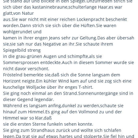
Sie stand auf und blickte in den Spiegel.Unzufrieden strich sie
sich über das kastaninebraune,schulterlange Haar,es war
glatt,von Natur
aus.Sie war nicht mit einer reichen Lockenpracht beschenkt
worden.Dann strich sie sich über die Hüften.Sie waren
wohlgerundet und
kamen in ihrer engen Jeans sehr zur Geltung.Das aber übersah
sie,sie sah nur das Negative an ihr.Sie schaute ihrem
Spiegelbild streng
in die grau-grünen Augen und schimpfte,als sie
Sommersprossen entdeckte.Auch in diesem Sommer wurde sie
nicht davor verschont.
Fröstelnd bemerkte sie,daß sich die Sonne langsam dem
Horizont neigte.Ein kühler Wind kam auf und sie zog sich eine
kuschelige Wolljacke über ihr enges T-shirt.
Sie ging noch einmal an den Strand.Sonnenuntergänge sind in
dieser Gegend legendär.
Während es langsam anfing,dunkel zu werden,schaute sie
hinauf zum Himmel.Es ging auf den Vollmond zu und der
Himmel war so klar,daß
sie die ersten Sterne funkeln sehen konnte.
Sie ging zum Strandhaus zurück und wollte sich schlafen
legen.Da trat sie auf etwas hartes und stolperte.Sie fiel hin und