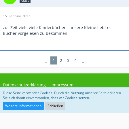
Gast
15. Februar 2013
zur Zeit viele viele Kinderbücher - unsere Kleine liebt es
Bücher vorgelesen zu bekommen
1
2
3
4
Datenschutzerklärung
Impressum
Diese Seite verwendet Cookies. Durch die Nutzung unserer Seite erklären
Sie sich damit einverstanden, dass wir Cookies setzen.
Community-Software:
WoltLab Suite™
Weitere Informationen
Schließen
Impressum
Datenschutz
Ein Angebot des Vereins "Für soziales Leben e.V."