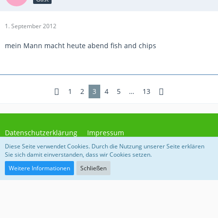
1. September 2012
mein Mann macht heute abend fish and chips
1
2
3
4
5
…
13
Datenschutzerklärung
Impressum
Diese Seite verwendet Cookies. Durch die Nutzung unserer Seite erklären
Sie sich damit einverstanden, dass wir Cookies setzen.
Community-Software:
WoltLab Suite™
Weitere Informationen
Schließen
Impressum
Datenschutz
Ein Angebot des Vereins "Für soziales Leben e.V."