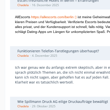
Escort-freundliche Hotels in Berlin – Erfahrungen
Chadela
16. Dezember 2025
AllEscorts
https://allescorts.com/berlin
ist meine Geheimwaffe
klaren Preisen und Verfügbarkeit. Verifizierte Escorts bedeu
alles privat, und der Kundensupport ist schnell, falls nötig
schlägt Dating-Apps um Längen für unkomplizierten Spaß. Pr
Funktionieren Telefon-Tarotlegungen überhaupt?
Chadela
4. Dezember 2025
Ich war genau wie du anfangs extrem skeptisch, aber in e
sprach plötzlich Themen an, die ich nicht einmal erwähnt
kann ich nicht sagen, aber geholfen hat es auf jeden Fall
Klarheit war es tatsächlich wertvoll.
Wie Spillmann Druck AG eilige Druckaufträge bewältigt
Chadela
29. Oktober 2025