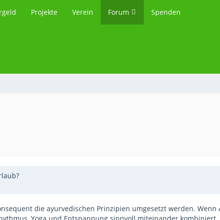
rgeld
Projekte
Verein
Forum
Spenden
rlaub?
konsequent die ayurvedischen Prinzipien umgesetzt werden. Wenn A
hythmus, Yoga und Entspannung sinnvoll miteinander kombiniert,