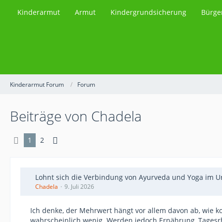
Kinderarmut
Armut
Kindergrundsicherung
Bürge
Kinderarmut Forum
Forum
Beiträge von Chadela
1
2
Lohnt sich die Verbindung von Ayurveda und Yoga im U
Chadela
9. Juli 2026
Ich denke, der Mehrwert hängt vor allem davon ab, wie 
wahrscheinlich wenig. Werden jedoch Ernährung, Tagesr