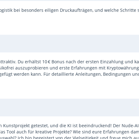
istik bei besonders eiligen Druckaufträgen, und welche Schritte ste
attraktiv. Du erhältst 10 € Bonus nach der ersten Einzahlung und 
isikofrei auszuprobieren und erste Erfahrungen mit Kryptowährun
ugefügt werden kann. Für detaillierte Anleitungen, Bedingungen un
in Kunstprojekt getestet, und die KI ist beeindruckend! Der Nude-AI
das Tool auch für kreative Projekte? Wie sind eure Erfahrungen dam
auswahl? Ich bin begeistert von der Vielseitigkeit und freue mich a