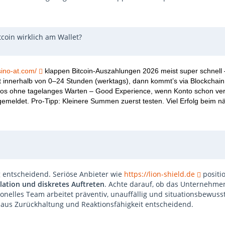
coin wirklich am Wallet?
sino-at.com/
klappen Bitcoin-Auszahlungen 2026 meist super schnell 
oft innerhalb von 0–24 Stunden (werktags), dann kommt’s via Blockchai
gslos ohne tagelanges Warten – Good Experience, wenn Konto schon ver
gemeldet. Pro-Tipp: Kleinere Summen zuerst testen. Viel Erfolg beim n
g entscheidend. Seriöse Anbieter wie
https://lion-shield.de
positio
ation und diskretes Auftreten
. Achte darauf, ob das Unternehmen
onelles Team arbeitet präventiv, unauffällig und situationsbewusst
aus Zurückhaltung und Reaktionsfähigkeit entscheidend.