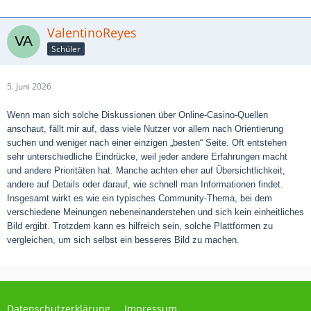
ValentinoReyes
Schüler
5. Juni 2026
Wenn man sich solche Diskussionen über Online-Casino-Quellen
anschaut, fällt mir auf, dass viele Nutzer vor allem nach Orientierung
suchen und weniger nach einer einzigen „besten“ Seite. Oft entstehen
sehr unterschiedliche Eindrücke, weil jeder andere Erfahrungen macht
und andere Prioritäten hat. Manche achten eher auf Übersichtlichkeit,
andere auf Details oder darauf, wie schnell man Informationen findet.
Insgesamt wirkt es wie ein typisches Community-Thema, bei dem
verschiedene Meinungen nebeneinanderstehen und sich kein einheitliches
Bild ergibt. Trotzdem kann es hilfreich sein, solche Plattformen zu
vergleichen, um sich selbst ein besseres Bild zu machen.
Datenschutzerklärung
Impressum