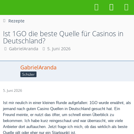
Rezepte
Ist 1GO die beste Quelle für Casinos in
Deutschland?
GabrielAranda
5. Juni 2026
GabrielAranda
Schüler
5. Juni 2026
Ist mir neulich in einer kleinen Runde aufgefallen: 1GO wurde erwähnt, als
jemand nach guten Casino Quellen in Deutschland gesucht hat. Ein
Freund meinte, er nutzt das öfter, um schnell einen Überblick zu
bekommen. Ich habe kurz reingeschaut und war überrascht, wie viele
Anbieter dort auftauchen. Jetzt frage ich mich, ob das wirklich als beste
Quelle gilt oder eher nur ein Startpunkt ist.