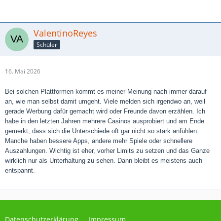
ValentinoReyes
Schüler
16. Mai 2026
Bei solchen Plattformen kommt es meiner Meinung nach immer darauf
an, wie man selbst damit umgeht. Viele melden sich irgendwo an, weil
gerade Werbung dafür gemacht wird oder Freunde davon erzählen. Ich
habe in den letzten Jahren mehrere Casinos ausprobiert und am Ende
gemerkt, dass sich die Unterschiede oft gar nicht so stark anfühlen.
Manche haben bessere Apps, andere mehr Spiele oder schnellere
Auszahlungen. Wichtig ist eher, vorher Limits zu setzen und das Ganze
wirklich nur als Unterhaltung zu sehen. Dann bleibt es meistens auch
entspannt.
Datenschutzerklärung
Impressum