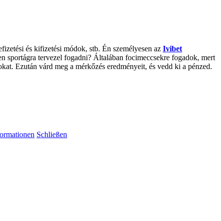
fizetési és kifizetési módok, stb. Én személyesen az
Ivibet
yen sportágra tervezel fogadni? Általában focimeccsekre fogadok, mert
ddsokat. Ezután várd meg a mérkőzés eredményeit, és vedd ki a pénzed.
formationen
Schließen