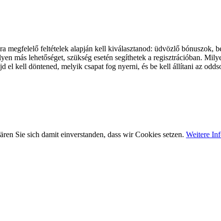
 megfelelő feltételek alapján kell kiválasztanod: üdvözlő bónuszok, be
lyen más lehetőséget, szükség esetén segíthetek a regisztrációban. Mil
jd el kell döntened, melyik csapat fog nyerni, és be kell állítani az o
ren Sie sich damit einverstanden, dass wir Cookies setzen.
Weitere In
Impressum
Datenschutz
Ein Angebot des Vereins "Für soziales Leben e.V."