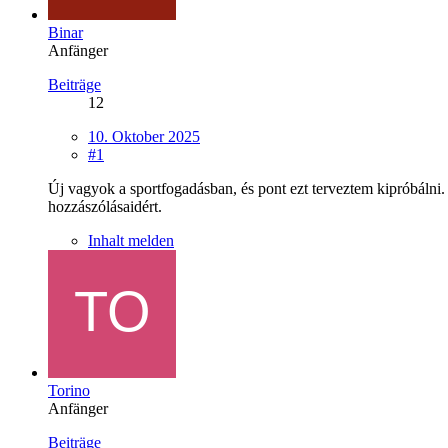
Binar
Anfänger
Beiträge
12
10. Oktober 2025
#1
Új vagyok a sportfogadásban, és pont ezt terveztem kipróbálni.
hozzászólásaidért.
Inhalt melden
Torino
Anfänger
Beiträge