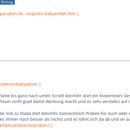
r Beitrag
paradies.de…os/gratis-babyartikel.htm
e/aktion/babyaktion
Seite bis ganz nach unten Scrollt könntihr dort ein Kostenloses Ge
Pixum nciht grad damit Werbung macht und es sehr verstekct auf I
der link zu Stada dort könntihr Sonnenmilch Proben für euch oder e
ies immer noch besser als nichts und es lohnt sich da ab und an a
e/ladival/diverse/proben/