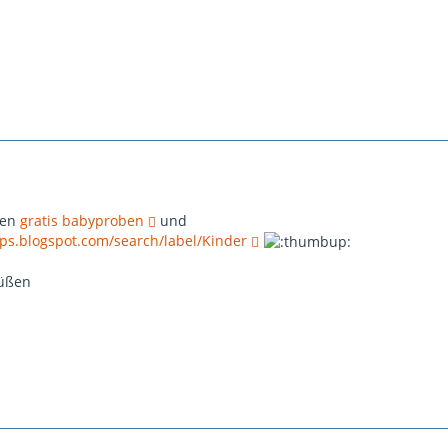
len
gratis babyproben
und
pps.blogspot.com/search/label/Kinder
rüßen