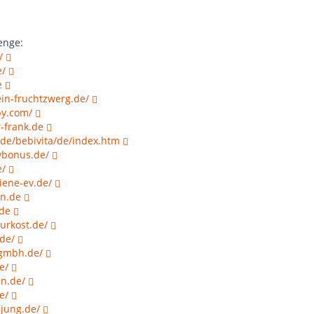
enge:
/
e/
e
ein-fruchtzwerg.de/
y.com/
-frank.de
.de/bebivita/de/index.htm
ybonus.de/
e/
iene-ev.de/
n.de
.de
urkost.de/
de/
-gmbh.de/
e/
n.de/
e/
jung.de/