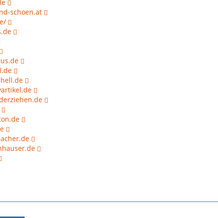
de
nd-schoen.at
e/
s.de
us.de
l.de
hell.de
artikel.de
derziehen.de
ton.de
de
bacher.de
nhauser.de