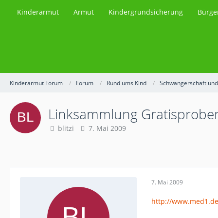
Kinderarmut
Armut
Kindergrundsicherung
Bürge
Kinderarmut Forum
Forum
Rund ums Kind
Schwangerschaft und
Linksammlung Gratisprobe
blitzi
7. Mai 2009
7. Mai 2009
http://www.med1.de