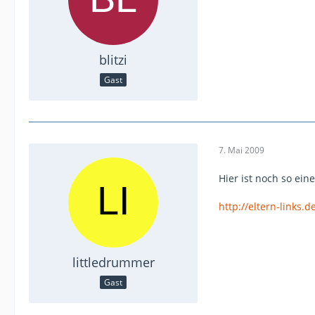
blitzi
Gast
7. Mai 2009
Hier ist noch so eine
http://eltern-links.d
littledrummer
Gast