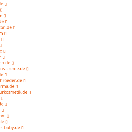
de
de
de
ton.de
om
de
e
en.de
nns-creme.de
de
hroeder.de
arma.de
urkosmetik.de
de
e
com
de
s-baby.de