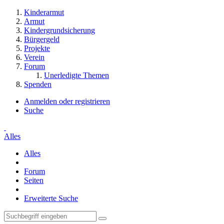
Kinderarmut
Armut
Kindergrundsicherung
Bürgergeld
Projekte
Verein
Forum
Unerledigte Themen
Spenden
Anmelden oder registrieren
Suche
Alles
Alles
Forum
Seiten
Erweiterte Suche