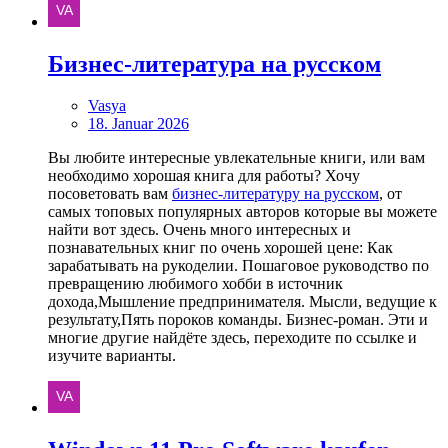
Бизнес-литература на русском
Vasya
18. Januar 2026
Вы любите интересные увлекательные книги, или вам
необходимо хорошая книга для работы? Хочу
посоветовать вам
бизнес-литературу на русском
, от
самых топовых популярных авторов которые вы можете
найти вот здесь. Очень много интересных и
познавательных книг по очень хорошей цене: Как
зарабатывать на рукоделии. Пошаговое руководство по
превращению любимого хобби в источник
дохода,Мышление предпринимателя. Мысли, ведущие к
результату,Пять пороков команды. Бизнес-роман. Эти и
многие другие найдёте здесь, переходите по ссылке и
изучите варианты.