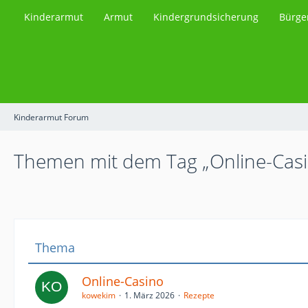
Kinderarmut
Armut
Kindergrundsicherung
Bürge
Kinderarmut Forum
Themen mit dem Tag „Online-Casi
Thema
Online-Casino
kowekim
1. März 2026
Rezepte