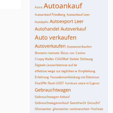
Autoankauf
Astra
Autoankauf Friedberg
Autoankauf Leer
Autoexport Leer
Autobahn
Autohandel
Autoverkauf
Auto verkaufen
Autoverkaufen
Autowoverkaufen
Bionaire manuals
Bizzo
cas
Casino
Cropty Wallet
CSGORoll
Defekt
Dichtung
Digitale Leseerlebnisse auf de
effektive wege zur täglichen w
Empfehlung
Erfahrung
Fassadenverkleidung mit Dämmun
FineVPN
Flash USDT
furniture store in Cyprus
Gebrauchtwagen
Gebrauchtwagen Ankauf
Gebrauchtwagenankauf
Geesthacht
Gesucht?
Ghostwriter
ghostwriter seminararbeit
Hochzeit