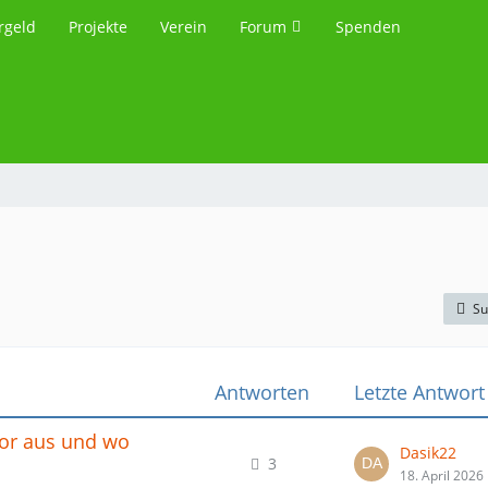
rgeld
Projekte
Verein
Forum
Spenden
Su
Antworten
Letzte Antwort
or aus und wo
Dasik22
3
18. April 2026