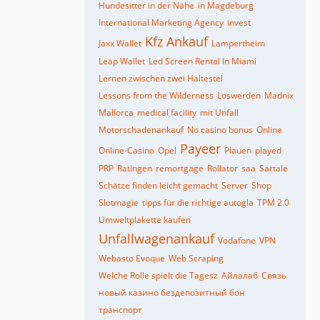
Hundesitter in der Nähe
in Magdeburg
International Marketing Agency
invest
Kfz Ankauf
Jaxx Wallet
Lampertheim
Leap Wallet
Led Screen Rental In Miami
Lernen zwischen zwei Haltestel
Lessons from the Wilderness
Loswerden
Madnix
Mallorca
medical facility
mit Unfall
Motorschadenankauf
No casino bonus
Online
Payeer
Online-Casino
Opel
Plauen
played
PRP
Ratingen
remortgage
Rollator
saa
Sartale
Schätze finden leicht gemacht
Server
Shop
Slotmagie
tipps für die richtige autogla
TPM 2.0
Umweltplakette kaufen
Unfallwagenankauf
Vodafone
VPN
Webasto Evoque
Web Scraping
Welche Rolle spielt die Tagesz
Айлалаб
Связь
новый казино бездепозитный бон
транспорт