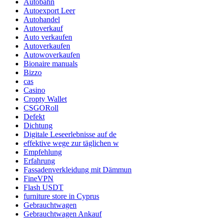
Autobahn
Autoexport Leer
Autohandel
Autoverkauf
Auto verkaufen
Autoverkaufen
Autowoverkaufen
Bionaire manuals
Bizzo
cas
Casino
Cropty Wallet
CSGORoll
Defekt
Dichtung
Digitale Leseerlebnisse auf de
effektive wege zur täglichen w
Empfehlung
Erfahrung
Fassadenverkleidung mit Dämmun
FineVPN
Flash USDT
furniture store in Cyprus
Gebrauchtwagen
Gebrauchtwagen Ankauf