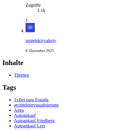
Zugriffe
1,1k
1
serpetskiyvaleriy
9. Dezember 2025
Inhalte
Themen
Tags
1xBet para España
architekturvisualisierung
Astra
Autoankauf
Autoankauf Friedberg
Autoankauf Leer