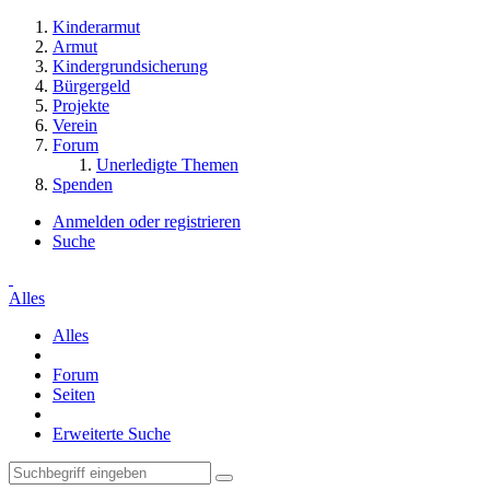
Kinderarmut
Armut
Kindergrundsicherung
Bürgergeld
Projekte
Verein
Forum
Unerledigte Themen
Spenden
Anmelden oder registrieren
Suche
Alles
Alles
Forum
Seiten
Erweiterte Suche