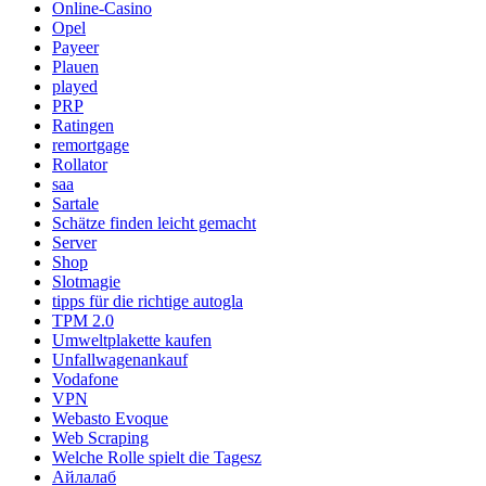
Online-Casino
Opel
Payeer
Plauen
played
PRP
Ratingen
remortgage
Rollator
saa
Sartale
Schätze finden leicht gemacht
Server
Shop
Slotmagie
tipps für die richtige autogla
TPM 2.0
Umweltplakette kaufen
Unfallwagenankauf
Vodafone
VPN
Webasto Evoque
Web Scraping
Welche Rolle spielt die Tagesz
Айлалаб