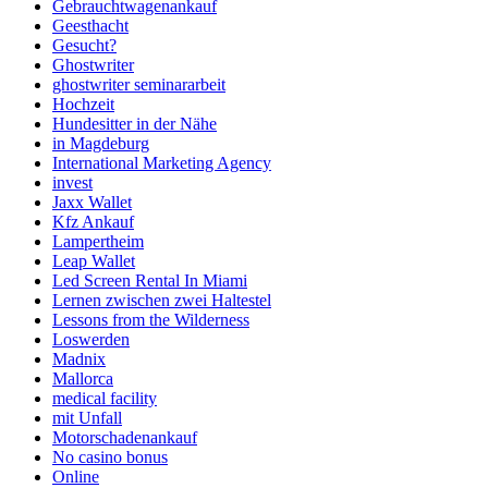
Gebrauchtwagenankauf
Geesthacht
Gesucht?
Ghostwriter
ghostwriter seminararbeit
Hochzeit
Hundesitter in der Nähe
in Magdeburg
International Marketing Agency
invest
Jaxx Wallet
Kfz Ankauf
Lampertheim
Leap Wallet
Led Screen Rental In Miami
Lernen zwischen zwei Haltestel
Lessons from the Wilderness
Loswerden
Madnix
Mallorca
medical facility
mit Unfall
Motorschadenankauf
No casino bonus
Online