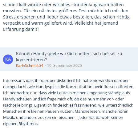
schnell kalt wurde oder wir alles stundenlang warmhalten
mussten. Für ein nächstes größeres Fest möchte ich mir den
Stress ersparen und lieber etwas bestellen, das schon richtig
verpackt und warm geliefert wird. Vielleicht hat jemand
Erfahrung damit?
Können Handyspiele wirklich helfen, sich besser zu
konzentrieren?
KarinSchmidt54
10. September 2025
Interessant, dass ihr darüber diskutiert! Ich habe nie wirklich darüber
nachgedacht, wie Handyspiele die Konzentration beeinflussen könnten.
Ich beobachte nur, dass viele Leute in meiner Umgebung ständig aufs
Handy schauen und ich frage mich oft, ob das nun mehr Vor- oder
Nachteile bringt. Eigentlich finde ich es faszinierend, wie unterschiedlich
Menschen ihre kleinen Pausen nutzen. Manche lesen, manche hören
Musik, und andere zocken ein bisschen – jeder hat da wohl seinen
eigenen Rhythmus.