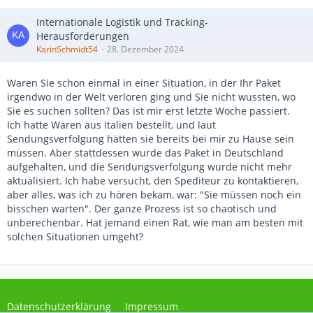
Internationale Logistik und Tracking-
Herausforderungen
KarinSchmidt54
28. Dezember 2024
Waren Sie schon einmal in einer Situation, in der Ihr Paket
irgendwo in der Welt verloren ging und Sie nicht wussten, wo
Sie es suchen sollten? Das ist mir erst letzte Woche passiert.
Ich hatte Waren aus Italien bestellt, und laut
Sendungsverfolgung hätten sie bereits bei mir zu Hause sein
müssen. Aber stattdessen wurde das Paket in Deutschland
aufgehalten, und die Sendungsverfolgung wurde nicht mehr
aktualisiert. Ich habe versucht, den Spediteur zu kontaktieren,
aber alles, was ich zu hören bekam, war: "Sie müssen noch ein
bisschen warten". Der ganze Prozess ist so chaotisch und
unberechenbar. Hat jemand einen Rat, wie man am besten mit
solchen Situationen umgeht?
Datenschutzerklärung
Impressum